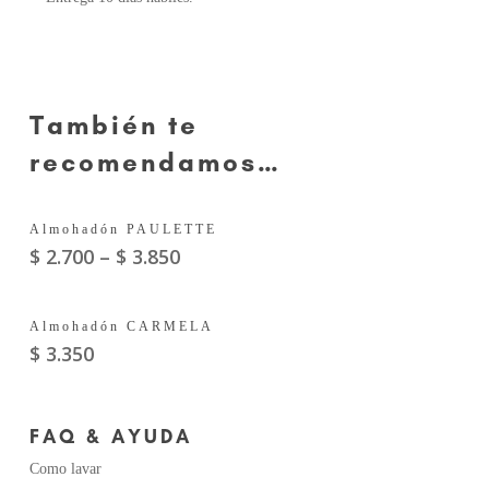
También te
recomendamos…
Este
Seleccionar Opciones
Almohadón PAULETTE
producto
$
2.700
–
$
3.850
tiene
múltiples
Añadir Al Carrito
Almohadón CARMELA
variantes.
$
3.350
Las
opciones
se
FAQ & AYUDA
pueden
Como lavar
elegir