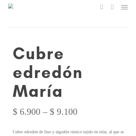
Menu
Skip
to
account
main
content
Cubre
edredón
María
$
6.900
–
$
9.100
Cubre edredón de lino y algodón rústico tejido en telar, al que se